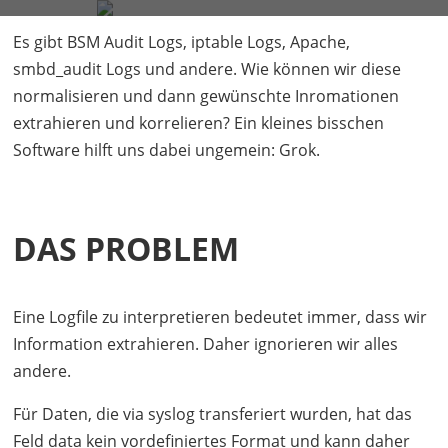
FIRMA
SERVICES
BLOG
KONTAKT
Es gibt
BSM
Audit Logs, iptable Logs, Apache,
smbd_audit Logs und andere. Wie können wir diese
Rocco Gagliardi
6 Minuten
normalisieren und dann gewünschte Inromationen
extrahieren und korrelieren? Ein kleines bisschen
Software hilft uns dabei ungemein: Grok.
DAS PROBLEM
Eine Logfile zu interpretieren bedeutet immer, dass wir
Information extrahieren. Daher ignorieren wir alles
andere.
Für Daten, die via syslog transferiert wurden, hat das
Feld data kein vordefiniertes Format und kann daher