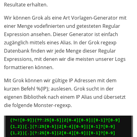
Resultate erhalten.
Wir können Grok als eine Art Vorlagen-Generator mit
einer Menge vodefinierten und getesteten Regular
Expression ansehen. Dieser Generator ist einfach
zugänglich mittels eines Alias. In der Grok regexp
Datenbank finden wir jede Menge dieser Regular
Expressions, mit denen wir die meisten unserer Logs
formattieren können.
Mit Grok können wir gültige IP Adressen mit dem
kurzen Befehl %{IP}; auslesen. Grok sucht in der
eigenen Bibliothek nach einem IP Alias und übersetzt
die folgende Monster-regexp.
(?<![0-9])(??:25[0-5]|2[0-4][0-9]|[0-1]?[0-9]
{1,2})[.](?:25[0-5]|2[0-4][0-9]|[0-1]?[0-9]
{1,2})[.](?:25[0-5]|2[0-4][0-9]|[0-1]?[0-9]