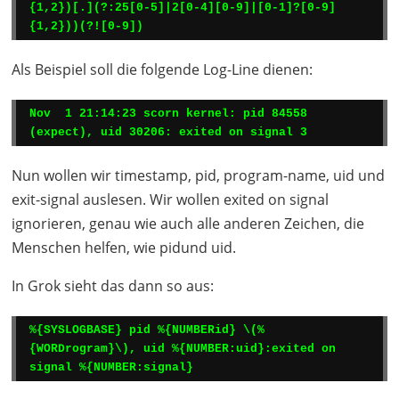
{1,2})[.](?:25[0-5]|2[0-4][0-9]|[0-1]?[0-9]
{1,2}))(?![0-9])
Als Beispiel soll die folgende Log-Line dienen:
Nov  1 21:14:23 scorn kernel: pid 84558 
(expect), uid 30206: exited on signal 3
Nun wollen wir timestamp, pid, program-name, uid und
exit-signal auslesen. Wir wollen exited on signal
ignorieren, genau wie auch alle anderen Zeichen, die
Menschen helfen, wie pidund uid.
In Grok sieht das dann so aus:
%{SYSLOGBASE} pid %{NUMBERid} \(%
{WORDrogram}\), uid %{NUMBER:uid}:exited on 
signal %{NUMBER:signal}