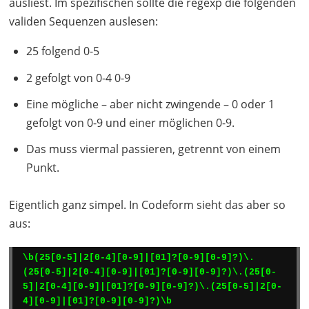
ausliest. Im spezifischen sollte die regexp die folgenden
validen Sequenzen auslesen:
25 folgend 0-5
2 gefolgt von 0-4 0-9
Eine mögliche – aber nicht zwingende – 0 oder 1
gefolgt von 0-9 und einer möglichen 0-9.
Das muss viermal passieren, getrennt von einem
Punkt.
Eigentlich ganz simpel. In Codeform sieht das aber so
aus:
\b(25[0-5]|2[0-4][0-9]|[01]?[0-9][0-9]?)\.
(25[0-5]|2[0-4][0-9]|[01]?[0-9][0-9]?)\.(25[0-
5]|2[0-4][0-9]|[01]?[0-9][0-9]?)\.(25[0-5]|2[0-
4][0-9]|[01]?[0-9][0-9]?)\b