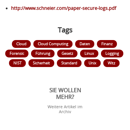
http://www.schneier.com/paper-secure-logs.pdf
Tags
Cloud
Cloud Computing
Daten
Finanz
Forensic
Führung
Gesetz
Linux
Logging
NIST
Sicherheit
Standard
Unix
Witz
SIE WOLLEN
MEHR?
Weitere Artikel im
Archiv