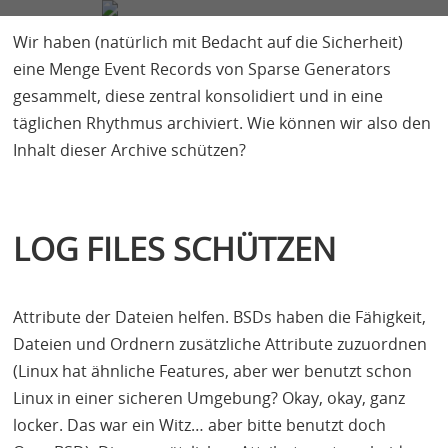
FIRMA
SERVICES
BLOG
KONTAKT
Wir haben (natürlich mit Bedacht auf die Sicherheit)
eine Menge Event Records von Sparse Generators
Rocco Gagliardi
6 Minuten
gesammelt, diese zentral konsolidiert und in eine
täglichen Rhythmus archiviert. Wie können wir also den
Inhalt dieser Archive schützen?
LOG FILES SCHÜTZEN
Attribute der Dateien helfen.
BSD
s haben die Fähigkeit,
Dateien und Ordnern zusätzliche Attribute zuzuordnen
(Linux hat ähnliche Features, aber wer benutzt schon
Linux in einer sicheren Umgebung? Okay, okay, ganz
locker. Das war ein Witz… aber bitte benutzt doch