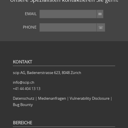
EMAIL
PHONE
SIE WOLLEN MEHR?
Weitere Artikel im Archiv
KONTAKT
scip AG, Badenerstrasse 623, 8048 Zürich
info@scip.ch
+41 44 404 13 13
Datenschutz
|
Medienanfragen
|
Vulnerability Disclosure
|
Bug Bounty
BEREICHE