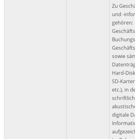
Zu Geschäf
und -infor
gehören:
Geschäftsb
Buchungsbe
Geschäftsk
sowie sämt
Datenträger
Hard-Disks
SD-Karten 
etc.), in de
schriftliche,
akustische
digitale Da
Informatio
aufgezeichn