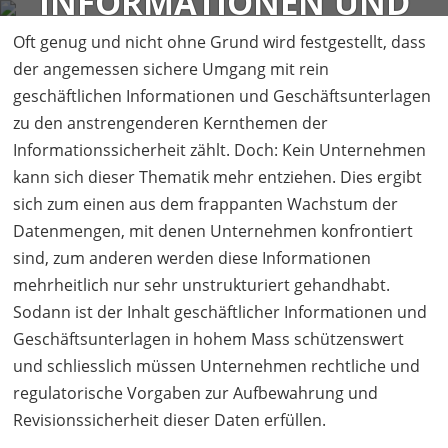
INFORMATIONEN UND
FIRMA
SERVICES
BLOG
KONTAKT
GESCHÄFTSUNTERLAGEN
Oft genug und nicht ohne Grund wird festgestellt, dass
der angemessen sichere Umgang mit rein
geschäftlichen Informationen und Geschäftsunterlagen
zu den anstrengenderen Kernthemen der
Flavio Gerbino (alumni)
18 Minuten
Informationssicherheit zählt. Doch: Kein Unternehmen
kann sich dieser Thematik mehr entziehen. Dies ergibt
sich zum einen aus dem frappanten Wachstum der
Datenmengen, mit denen Unternehmen konfrontiert
sind, zum anderen werden diese Informationen
mehrheitlich nur sehr unstrukturiert gehandhabt.
Sodann ist der Inhalt geschäftlicher Informationen und
Geschäftsunterlagen in hohem Mass schützenswert
und schliesslich müssen Unternehmen rechtliche und
regulatorische Vorgaben zur Aufbewahrung und
Revisionssicherheit dieser Daten erfüllen.