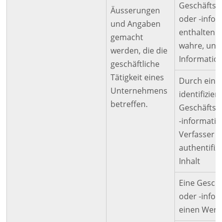
Geschäftsu
Äusserungen
oder -info
und Angaben
enthalten r
gemacht
wahre, unv
werden, die die
Informatio
geschäftliche
Tätigkeit eines
Durch eine 
Unternehmens
identifizier
betreffen.
Geschäftsu
-informati
Verfasser 
authentifiz
Inhalt
Eine Gesch
oder -infor
einen Wert 