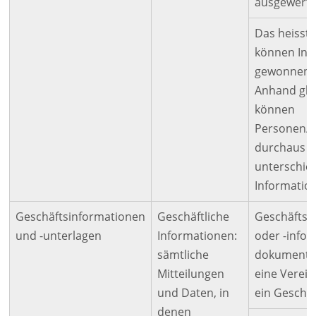
ausgewerte
Das heisst:
können Inf
gewonnen 
Anhand gle
können
Personen/
durchaus s
unterschie
Informatio
Geschäftsinformationen
Geschäftliche
Geschäftsu
und -unterlagen
Informationen:
oder -info
sämtliche
dokumentie
Mitteilungen
eine Verei
und Daten, in
ein Geschäf
denen