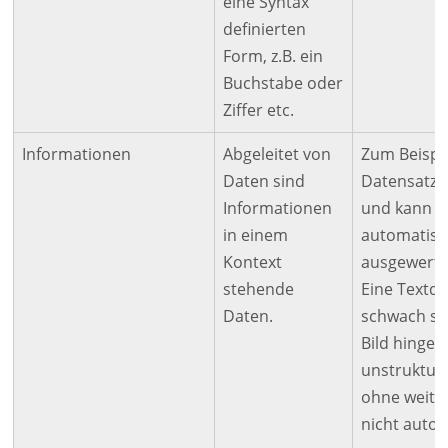
eine Syntax
definierten
Form, z.B. ein
Buchstabe oder
Ziffer etc.
Informationen
Abgeleitet von
Zum Beispie
Daten sind
Datensatz i
Informationen
und kann in
in einem
automatisc
Kontext
ausgewerte
stehende
Eine Textdat
Daten.
schwach str
Bild hingege
unstruktur
ohne weite
nicht auto