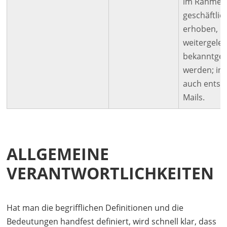
im Rahmen
geschäftlic
erhoben, be
weitergelei
bekanntge
werden; in
auch entsp
Mails.
ALLGEMEINE
VERANTWORTLICHKEITEN
Hat man die begrifflichen Definitionen und die
Bedeutungen handfest definiert, wird schnell klar, dass