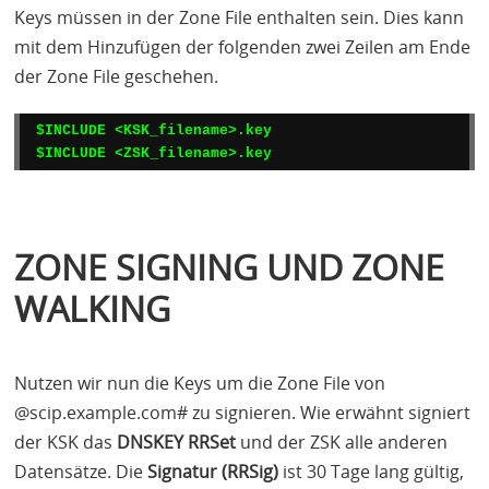
Keys müssen in der Zone File enthalten sein. Dies kann
mit dem Hinzufügen der folgenden zwei Zeilen am Ende
der Zone File geschehen.
$INCLUDE <KSK_filename>.key

$INCLUDE <ZSK_filename>.key
ZONE SIGNING UND ZONE
WALKING
Nutzen wir nun die Keys um die Zone File von
@scip.example.com# zu signieren. Wie erwähnt signiert
der
KSK
das
DNSKEY
RRS
et
und der
ZSK
alle anderen
Datensätze. Die
Signatur (
RRS
ig)
ist 30 Tage lang gültig,