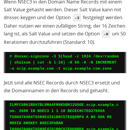
Wenn NSEC3 in den Domain Name Records mit einem
Salt Value gehasht werden. Dieser Salt Value kann mit
dnssec-keygen und der Option
festgelegt werden.
-3
Daher nutzen wir einen zufälligen String, der 16 Zeichen
lang ist, als Salt Value und setzen die Option
um 50
-H
Iterationen durchzuführen (Standard: 10).
# dnssec-signzone -3 $(head -c 1024 /dev/random 
| sha1sum | cut -b 1-16) -H 50 -A -N INCREMENT 
Jetzt sind alle
NSEC
Records durch NSEC3 ersetzt und
die Domainnamen in den Records sind gehasht.
ILMFC5R61RDV7BLGMA4FM0K5BMJ2USGE.scip.example.c
om. 3600 IN NSEC3 1 1 10 BECEC0C7ED27D96A 
TASH4704H4T65N9E4I61B0C57EDQ9RP4 A NS SOA MX 
RRSIG DNSKEY NSEC3PARAM

TASH4704H4T65N9E4I61B0C57EDQ9RP4.scip.example.c