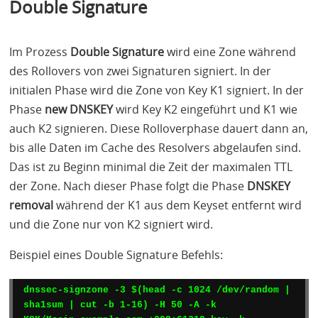
Double Signature
Im Prozess
Double Signature
wird eine Zone während
des Rollovers von zwei Signaturen signiert. In der
initialen Phase wird die Zone von Key K1 signiert. In der
Phase
new
DNSKEY
wird Key K2 eingeführt und K1 wie
auch K2 signieren. Diese Rolloverphase dauert dann an,
bis alle Daten im Cache des Resolvers abgelaufen sind.
Das ist zu Beginn minimal die Zeit der maximalen
TTL
der Zone. Nach dieser Phase folgt die Phase
DNSKEY
removal
während der K1 aus dem Keyset entfernt wird
und die Zone nur von K2 signiert wird.
Beispiel eines Double Signature Befehls:
dnssec-signzone -3 $(head -c 1024 /dev/random | 
sha1sum | cut -b 1-16) -H 50 -A -k 