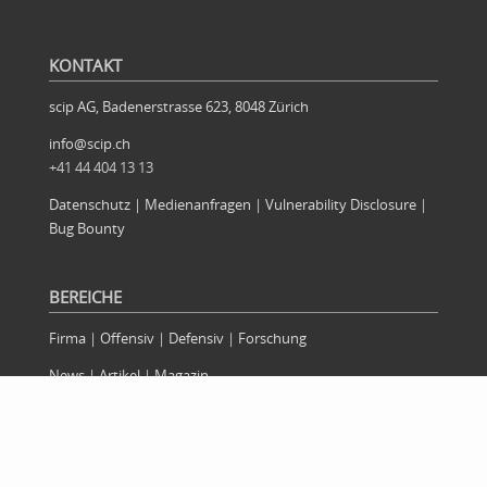
Weitere Artikel im Archiv
KONTAKT
scip AG, Badenerstrasse 623, 8048 Zürich
info@scip.ch
+41 44 404 13 13
Datenschutz
|
Medienanfragen
|
Vulnerability Disclosure
|
Bug Bounty
BEREICHE
Firma
|
Offensiv
|
Defensiv
|
Forschung
News
|
Artikel
|
Magazin
RSS News
|
RSS Blog
|
Alexa Flash Briefing
SPRACHEN