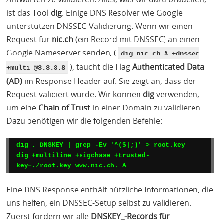
ist das Tool
dig
. Einige
DNS
Resolver wie Google
unterstützen
DNSSEC
-Validierung. Wenn wir einen
Request für
nic.ch
(ein Record mit
DNSSEC
) an einen
Google Nameserver senden, (
dig nic.ch A +dnssec
), taucht die Flag
Authenticated Data
+multi @8.8.8.8
(AD)
im Response Header auf. Sie zeigt an, dass der
Request validiert wurde. Wir können
dig
verwenden,
um eine
Chain of Trust
in einer Domain zu validieren.
Dazu benötigen wir die folgenden Befehle:
dig . DNSKEY | grep -Ev '^($|;)' > root.key

dig +multiline +sigchase +trusted-
Eine
DNS
Response enthält nützliche Informationen, die
uns helfen, ein
DNSSEC
-Setup selbst zu validieren.
Zuerst fordern wir alle
DNSKEY
_-Records für