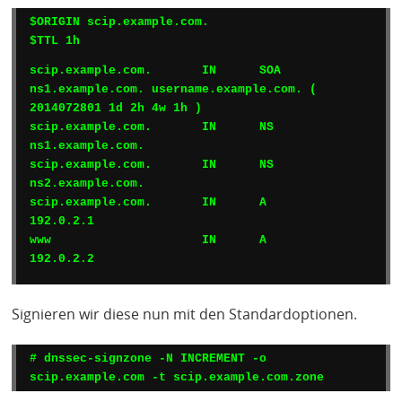
$ORIGIN scip.example.com.

$TTL 1h
scip.example.com.       IN      
SOA
ns1.example.com. username.example.com. ( 
2014072801 1d 2h 4w 1h )

scip.example.com.       IN      NS      
ns1.example.com.

scip.example.com.       IN      NS      
ns2.example.com.

scip.example.com.       IN      A       
192.0.2.1

www                     IN      A       
Signieren wir diese nun mit den Standardoptionen.
# dnssec-signzone -N INCREMENT -o 