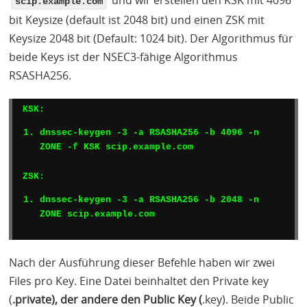
und wir erstellen den
KSK
mit 4096
scip.example.com
bit Keysize (default ist 2048 bit) und einen
ZSK
mit
Keysize 2048 bit (Default: 1024 bit). Der Algorithmus für
beide Keys ist der NSEC3-fähige Algorithmus
RSASHA256.
KSK
dnssec-keygen -3 -a RSASHA256 -b 4096 -n 
ZONE
 -f 
KSK
 scip.example.com
ZSK
dnssec-keygen -3 -a RSASHA256 -b 2048 -n 
ZONE
 scip.example.com
Nach der Ausführung dieser Befehle haben wir zwei
Files pro Key. Eine Datei beinhaltet den Private key
(
.private), der andere den Public Key (
.key). Beide Public