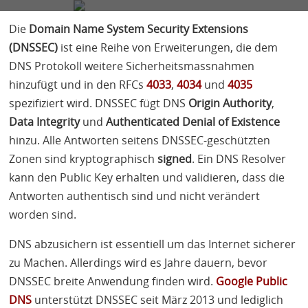
FIRMA
SERVICES
BLOG
KONTAKT
Die
Domain Name System Security Extensions
(
DNSSEC
)
ist eine Reihe von Erweiterungen, die dem
Michael Schneider
17 Minuten
DNS
Protokoll weitere Sicherheitsmassnahmen
hinzufügt und in den
RFC
s
4033
,
4034
und
4035
spezifiziert wird.
DNSSEC
fügt
DNS
Origin Authority
,
Data Integrity
und
Authenticated Denial of Existence
hinzu. Alle Antworten seitens
DNSSEC
-geschützten
Zonen sind kryptographisch
signed
. Ein
DNS
Resolver
kann den Public Key erhalten und validieren, dass die
Antworten authentisch sind und nicht verändert
worden sind.
DNS
abzusichern ist essentiell um das Internet sicherer
zu Machen. Allerdings wird es Jahre dauern, bevor
DNSSEC
breite Anwendung finden wird.
Google Public
DNS
unterstützt
DNSSEC
seit März 2013 und lediglich