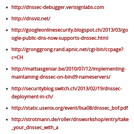
http://dnssec-debugger.verisignlabs.com
http://dnsviz.net/
http://googleonlinesecurity.blogspot.ch/2013/03/go
ogle-public-dns-now-supports-dnssec.html
http://gronggrong.rand.apnic.net/cgi-bin/ccpage?
c=CH
http://mattiasgeniar.be/2010/07/12/implementing-
maintaining-dnssec-on-bind9-nameservers/
http://securityblog.switch.ch/2013/02/19/dnssec-
deployment-in-ch/
http://static.usenix.org/event/lisa08/dnssec_bof.pdf
http://strotmann.de/roller/dnsworkshop/entry/take
_your_dnssec_with_a