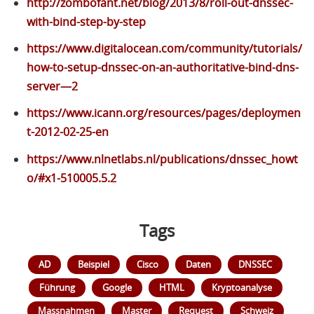
http://zombofant.net/blog/2013/8/roll-out-dnssec-
with-bind-step-by-step
https://www.digitalocean.com/community/tutorials/
how-to-setup-dnssec-on-an-authoritative-bind-dns-
server—2
https://www.icann.org/resources/pages/deploymen
t-2012-02-25-en
https://www.nlnetlabs.nl/publications/dnssec_howt
o/#x1-510005.5.2
Tags
AD
Beispiel
Cisco
Daten
DNSSEC
Führung
Google
HTML
Kryptoanalyse
Massnahmen
Master
Request
Schweiz