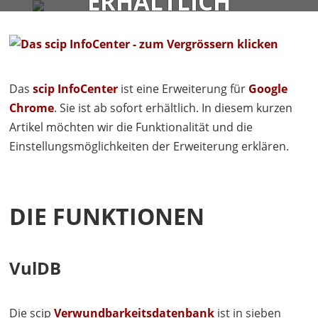
ERHÄLTLICH
FIRMA
SERVICES
BLOG
KONTAKT
Oliver Kunz (alumni)
5 Minuten
Das
scip InfoCenter
ist eine Erweiterung für
Google
Chrome
. Sie ist ab sofort erhältlich. In diesem kurzen
Artikel möchten wir die Funktionalität und die
Einstellungsmöglichkeiten der Erweiterung erklären.
DIE FUNKTIONEN
VulDB
Die scip
Verwundbarkeitsdatenbank
ist in sieben