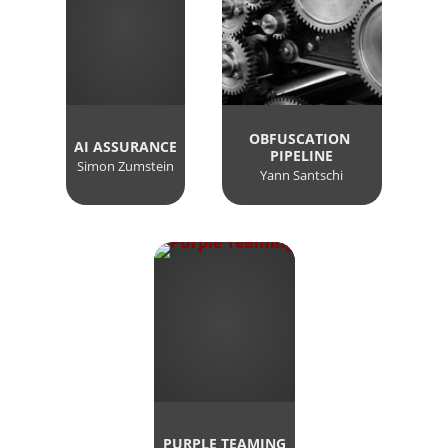
OBFUSCATION 
AI ASSURANCE
PIPELINE
Simon Zumstein
Yann Santschi
PURPLE TEAMING