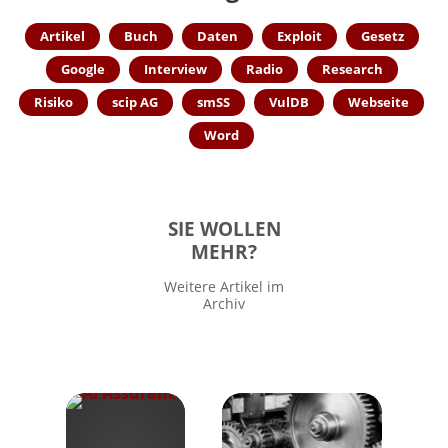
Artikel
Buch
Daten
Exploit
Gesetz
Google
Interview
Radio
Research
Risiko
scip AG
smSS
VulDB
Webseite
Word
SIE WOLLEN
MEHR?
Weitere Artikel im
Archiv