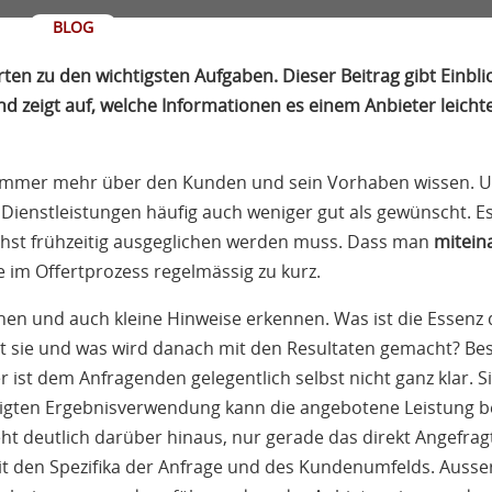
BLOG
ten zu den wichtigsten Aufgaben. Dieser Beitrag gibt Einblic
zeigt auf, welche Informationen es einem Anbieter leicht
st immer mehr über den Kunden und sein Vorhaben wissen.
 Dienstleistungen häufig auch weniger gut als gewünscht. Es
chst frühzeitig ausgeglichen werden muss. Dass man
mitein
 im Offertprozess regelmässig zu kurz.
en und auch kleine Hinweise erkennen. Was ist die Essenz 
nt sie und was wird danach mit den Resultaten gemacht? Be
r ist dem Anfragenden gelegentlich selbst nicht ganz klar. Si
igten Ergebnisverwendung kann die angebotene Leistung be
ht deutlich darüber hinaus, nur gerade das direkt Angefrag
it den Spezifika der Anfrage und des Kundenumfelds. Auss