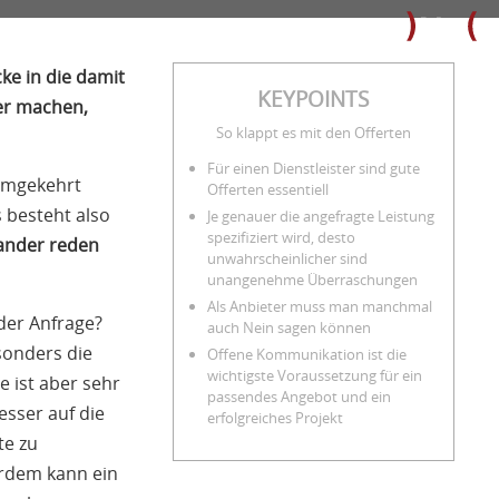
ke in die damit
KEYPOINTS
er machen,
So klappt es mit den Offerten
Für einen Dienstleister sind gute
 Umgekehrt
Offerten essentiell
 besteht also
Je genauer die angefragte Leistung
spezifiziert wird, desto
ander reden
unwahrscheinlicher sind
unangenehme Überraschungen
Als Anbieter muss man manchmal
der Anfrage?
auch Nein sagen können
sonders die
Offene Kommunikation ist die
wichtigste Voraussetzung für ein
e ist aber sehr
passendes Angebot und ein
sser auf die
erfolgreiches Projekt
te zu
erdem kann ein