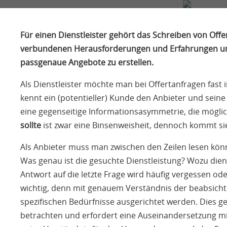
«
FIRMA
NEWS
SERVICES
KONTAKT
Für einen Dienstleister gehört das Schreiben von Offer
verbundenen Herausforderungen und Erfahrungen und 
passgenaue Angebote zu erstellen.
Als Dienstleister möchte man bei Offertanfragen fa
kennt ein (potentieller) Kunde den Anbieter und seine
eine gegenseitige Informationsasymmetrie, die mögli
sollte
ist zwar eine Binsenweisheit, dennoch kommt sie
Als Anbieter muss man zwischen den Zeilen lesen könn
Was genau ist die gesuchte Dienstleistung? Wozu die
Antwort auf die letzte Frage wird häufig vergessen ode
wichtig, denn mit genauem Verständnis der beabsicht
spezifischen Bedürfnisse ausgerichtet werden. Dies ge
betrachten und erfordert eine Auseinandersetzung m