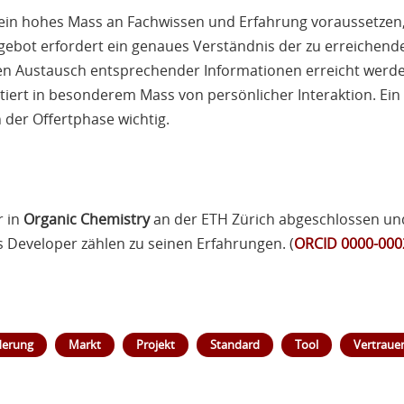
ie ein hohes Mass an Fachwissen und Erfahrung voraussetzen,
Angebot erfordert ein genaues Verständnis der zu erreichend
en Austausch entsprechender Informationen erreicht werden
fitiert in besonderem Mass von persönlicher Interaktion. Ei
 der Offertphase wichtig.
r in
Organic Chemistry
an der
ETH
Zürich abgeschlossen und 
s Developer zählen zu seinen Erfahrungen. (
ORCID
0000-000
derung
Markt
Projekt
Standard
Tool
Vertraue