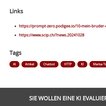
Links
https://prompt-zero.podigee.io/10-mein-bruder-
https://www.scip.ch/?news.20241028
Tags
AI
Artikel
Chatbot
HTTP
KI
Marisa T
SIE WOLLEN EINE KI EVALUI