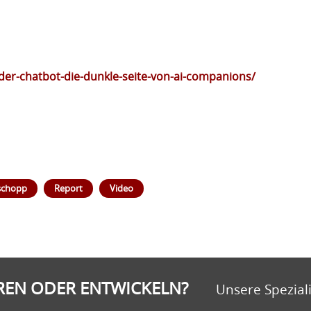
der-chatbot-die-dunkle-seite-von-ai-companions/
schopp
Report
Video
EREN ODER ENTWICKELN?
Unsere Speziali