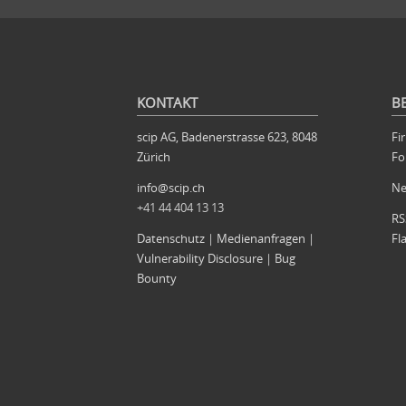
KONTAKT
B
scip AG, Badenerstrasse 623, 8048
Fi
Zürich
Fo
info@scip.ch
N
+41 44 404 13 13
RS
Datenschutz
|
Medienanfragen
|
Fl
Vulnerability Disclosure
|
Bug
Bounty