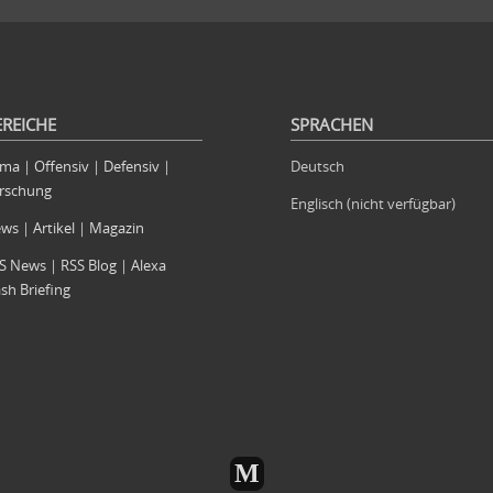
EREICHE
SPRACHEN
rma
|
Offensiv
|
Defensiv
|
Deutsch
rschung
Englisch (nicht verfügbar)
ews
|
Artikel
|
Magazin
S News
|
RSS Blog
|
Alexa
ash Briefing