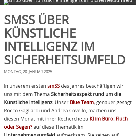
FIRMA
SERVICES
BLOG
KONTAKT
SMSS ÜBER
KÜNSTLICHE
INTELLIGENZ IM
SICHERHEITSUMFELD
MONTAG, 20. JANUAR 2025
In unserem ersten
smSS
des Jahres beschäftigen wir
uns mit dem Thema
Sicherheitsaspekt rund um die
Künstliche Intelligenz
. Unser
Blue Team
, genauer gesagt
Rocco Gagliardi und Andrea Covello, machen uns
diesen Monat mit ihrer Recherche zu
KI im Büro: Fluch
oder Segen?
auf diese Thematik im
Unternehmensumfeld
aufmerksam. Sie zeigen auf,