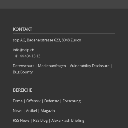
KONTAKT
scip AG, Badenerstrasse 623, 8048 Zürich
info@scip.ch
+41 44 404 13 13
Datenschutz
|
Medienanfragen
|
Vulnerability Disclosure
|
Bug Bounty
BEREICHE
Firma
|
Offensiv
|
Defensiv
|
Forschung
News
|
Artikel
|
Magazin
RSS News
|
RSS Blog
|
Alexa Flash Briefing