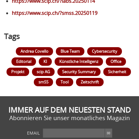
https://www.scip.ch/?labs.20250114
https://www.scip.ch/?smss.20250119
Tags
Andrea Covello
Blue Team
Cybersecurity
Editorial
KI
Künstliche Intelligenz
Office
Projekt
scip AG
Security Summary
Sicherheit
smSS
Tool
Zeitschrift
IMMER AUF DEM NEUESTEN STAND
Abonnieren Sie unser monatliches Magazin
EMAIL