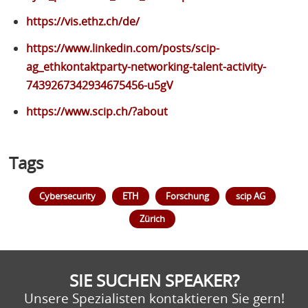
https://vis.ethz.ch/de/
https://www.linkedin.com/posts/scip-
ag_ethkontaktparty-networking-talent-activity-
7439267342934675456-u5gV
https://www.scip.ch/?about
Tags
Cybersecurity
ETH
Forschung
scip AG
Zürich
SIE SUCHEN SPEAKER?
Unsere Spezialisten kontaktieren Sie gern!