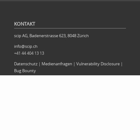
KONTAKT
scip AG, Badenerstrasse 623, 8048 Zürich
info@scip.ch
+41 44 404 13 13
Datenschutz
|
Medienanfragen
|
Vulnerability Disclosure
|
Bug Bounty
BEREICHE
Firma
|
Offensiv
|
Defensiv
|
Forschung
News
|
Artikel
|
Magazin
RSS News
|
RSS Blog
|
Alexa Flash Briefing