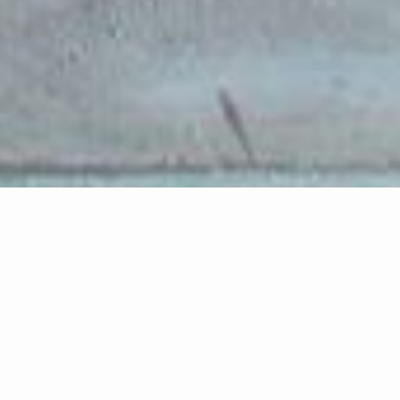
Angewandte Computersicherheit ist eigentlich
relativ
simpel
:
Eine Schwachstelle entsteht dann, wenn auf
Grund fehlender Limitierungen eine
Zugriffsmöglichkeit entsteht, die so nicht gewollt
war. In Bezug auf die Programmierung bedeutet
dies, dass man unvertrauenswürdigen Daten