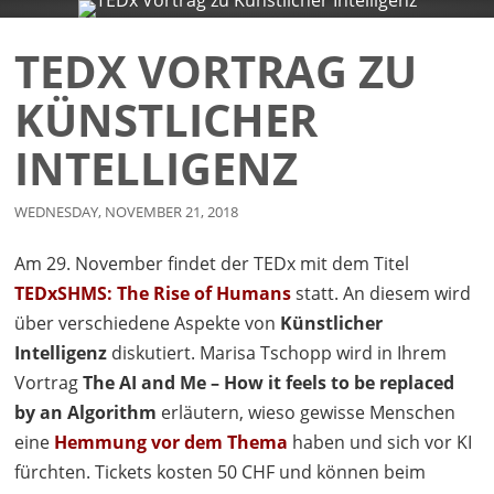
COMPANY
SERVICES
BLOG
CONTACT
TEDX VORTRAG ZU
KÜNSTLICHER
INTELLIGENZ
WEDNESDAY, NOVEMBER 21, 2018
Am 29. November findet der
TED
x mit dem Titel
TEDxSHMS: The Rise of Humans
statt. An diesem wird
über verschiedene Aspekte von
Künstlicher
Intelligenz
diskutiert. Marisa Tschopp wird in Ihrem
Vortrag
The AI and Me – How it feels to be replaced
by an Algorithm
erläutern, wieso gewisse Menschen
eine
Hemmung vor dem Thema
haben und sich vor KI
fürchten. Tickets kosten 50
CHF
und können beim