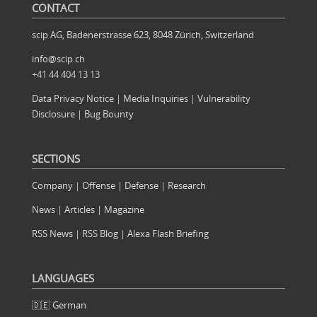
CONTACT
scip AG, Badenerstrasse 623, 8048 Zürich, Switzerland
info@scip.ch
+41 44 404 13 13
Data Privacy Notice
|
Media Inquiries
|
Vulnerability
Disclosure
|
Bug Bounty
SECTIONS
Company
|
Offense
|
Defense
|
Research
News
|
Articles
|
Magazine
RSS News
|
RSS Blog
|
Alexa Flash Briefing
LANGUAGES
🇩🇪 German