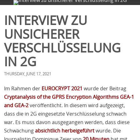
COMPANY
SERVICES
BLOG
CONTACT
INTERVIEW ZU
UNSICHERER
VERSCHLÜSSELUNG
IN 2G
THURSDAY, JUNE 17, 2021
Im Rahmen der
EUROCRYPT
2021
wurde der Beitrag
Cryptanalysis of the
GPRS
Encryption Algorithms
GEA
-1
and
GEA
-2
veröffentlicht. In diesem wird aufgezeigt,
dass die in 2G eingesetzte Verschlüsselung schwach
war. Es muss davon ausgegangen werden, dass diese
Schwächung
absichtlich herbeigeführt
wurde. Die
Journalistin Dominique Zeier von
20 Minuten
hat mit