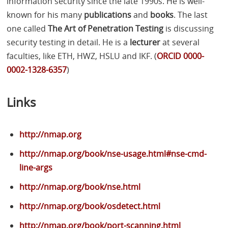
information security since the late 1990s. He is well-
known for his many
publications
and
books
. The last
one called
The Art of Penetration Testing
is discussing
security testing in detail. He is a
lecturer
at several
faculties, like
ETH
,
HWZ
,
HSLU
and
IKF
. (
ORCID
0000-
0002-1328-6357
)
Links
http://nmap.org
http://nmap.org/book/nse-usage.html#nse-cmd-
line-args
http://nmap.org/book/nse.html
http://nmap.org/book/osdetect.html
http://nmap.org/book/port-scanning.html