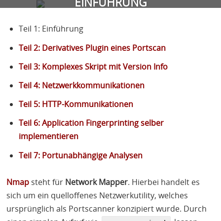
EINFÜHRUNG
COMPANY
SERVICES
BLOG
CONTACT
Teil 1: Einführung
Teil 2: Derivatives Plugin eines Portscan
Marc Ruef
7 minutes
Teil 3: Komplexes Skript mit Version Info
Teil 4: Netzwerkkommunikationen
Teil 5:
HTTP
-Kommunikationen
Teil 6: Application Fingerprinting selber
implementieren
Teil 7: Portunabhängige Analysen
Nmap
steht für
Network Mapper
. Hierbei handelt es
sich um ein quelloffenes Netzwerkutility, welches
ursprünglich als Portscanner konzipiert wurde. Durch