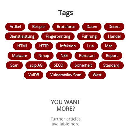
Tags
Artikel
Beispiel
Bruteforce
Daten
Detect
Dienstleistung
Fingerprinting
Führung
Handel
HTML
HTTP
Infektion
Lua
Mac
Malware
Nmap
NSE
Portscan
Report
Scan
scip AG
SECO
Sicherheit
Standard
VulDB
Vulnerability Scan
West
YOU WANT
MORE?
Further articles
available here