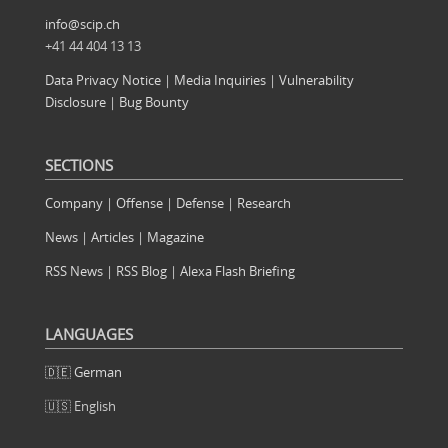
info@scip.ch
+41 44 404 13 13
Data Privacy Notice
|
Media Inquiries
|
Vulnerability
Disclosure
|
Bug Bounty
SECTIONS
Company
|
Offense
|
Defense
|
Research
News
|
Articles
|
Magazine
RSS News
|
RSS Blog
|
Alexa Flash Briefing
LANGUAGES
🇩🇪 German
🇺🇸 English