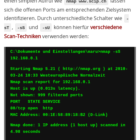
einen simplen Aufruf wie
lassen
nmap www.scip.ch
sich die offenen Ports am entsprechenden Zielsystem
identifizieren. Durch unterschiedliche Schalter wie
-
,
und
können hierfür
verschiedene
sT
-sS
-sU
Scan-Techniken
verwenden werden:
C:\Dokumente und Einstellungen\maru>nmap -sS 
192.168.0.1
Starting Nmap 5.21 ( http://nmap.org ) at 2010-
03-24 10:33 Westeuropõische Normalzeit

Nmap scan report for 192.168.0.1

Host is up (0.013s latency).

PORT
STATE
SERVICE
MAC
 Address: 00:1E:58:89:18:B2 (D-Link)
Nmap done: 1 IP address (1 host up) scanned in 
4.98 seconds