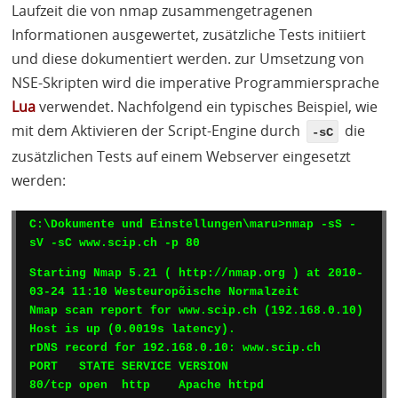
Laufzeit die von nmap zusammengetragenen
Informationen ausgewertet, zusätzliche Tests initiiert
und diese dokumentiert werden. zur Umsetzung von
NSE
-Skripten wird die imperative Programmiersprache
Lua
verwendet. Nachfolgend ein typisches Beispiel, wie
mit dem Aktivieren der Script-Engine durch
die
-sC
zusätzlichen Tests auf einem Webserver eingesetzt
werden:
C:\Dokumente und Einstellungen\maru>nmap -sS -
sV -sC www.scip.ch -p 80
Starting Nmap 5.21 ( http://nmap.org ) at 2010-
03-24 11:10 Westeuropõische Normalzeit

Nmap scan report for www.scip.ch (192.168.0.10)

Host is up (0.0019s latency).

PORT
STATE
SERVICE
VERSION
80/tcp open  http    Apache httpd
