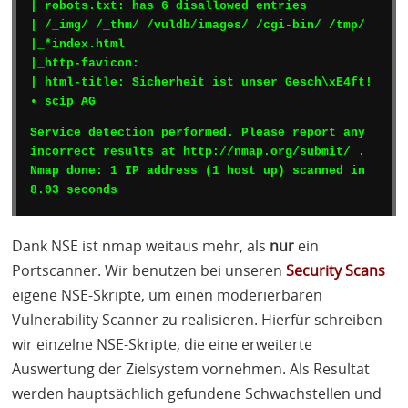
| robots.txt: has 6 disallowed entries

| /_img/ /_thm/ /vuldb/images/ /cgi-bin/ /tmp/

|_*index.html

|_http-favicon:

|_html-title: Sicherheit ist unser Gesch\xE4ft! 
• scip AG
Service detection performed. Please report any 
incorrect results at http://nmap.org/submit/ .

Nmap done: 1 IP address (1 host up) scanned in 
8.03 seconds
Dank
NSE
ist nmap weitaus mehr, als
nur
ein
Portscanner. Wir benutzen bei unseren
Security Scans
eigene
NSE
-Skripte, um einen moderierbaren
Vulnerability Scanner zu realisieren. Hierfür schreiben
wir einzelne
NSE
-Skripte, die eine erweiterte
Auswertung der Zielsystem vornehmen. Als Resultat
werden hauptsächlich gefundene Schwachstellen und