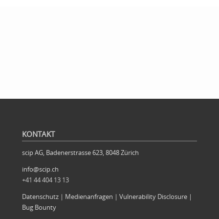
KONTAKT
scip AG, Badenerstrasse 623, 8048 Zürich
info@scip.ch
+41 44 404 13 13
Datenschutz
|
Medienanfragen
|
Vulnerability Disclosure
|
Bug Bounty