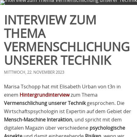
FIRMA
SERVICES
BLOG
KONTAKT
INTERVIEW ZUM
THEMA
VERMENSCHLICHUNG
UNSERER TECHNIK
MITTWOCH, 22. NOVEMBER 2023
Marisa Tschopp hat mit Elisabeth Urban von t3n in
einem
Hintergrundinterview
zum Thema
Vermenschlichung unserer Technik
gesprochen. Die
Wirtschaftspsychologin ist Expertin auf dem Gebiet der
Mensch-Maschine Interaktion
, und spricht mit dem
digitalen Magazin über verschiedene
psychologische
Aspekte
und damit einhergehende
Risiken
, wenn wir