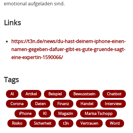
emotional aufgeladen sind.
Links
https://t3n.de/news/du-hast-deinem-iphone-einen-
namen-gegeben-dafuer-gibt-es-gute-gruende-sagt-
eine-expertin-1590066/
Tags
AI
Artikel
Beispiel
Bewusstsein
Chatbot
Corona
Daten
Finanz
Handel
Interview
iPhone
KI
Magazin
Marisa Tschopp
Risiko
Sicherheit
t3n
Vertrauen
Word