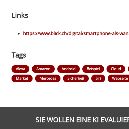
Links
https://www.blick.ch/digital/smartphone-als-wa
Tags
Alexa
Amazon
Android
Beispiel
Cloud
Market
Mercedes
Sicherheit
Siri
Webseite
SIE WOLLEN EINE KI EVALUI