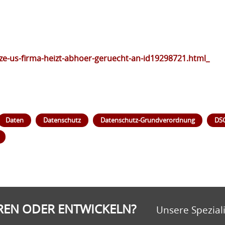
nze-us-firma-heizt-abhoer-geruecht-an-id19298721.html_
Daten
Datenschutz
Datenschutz-Grundverordnung
DS
EREN ODER ENTWICKELN?
Unsere Speziali