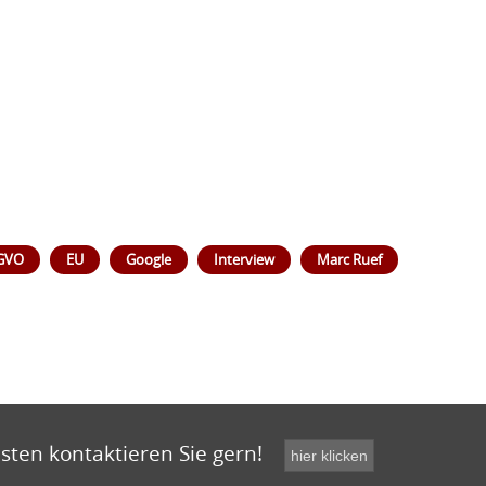
GVO
EU
Google
Interview
Marc Ruef
sten kontaktieren Sie gern!