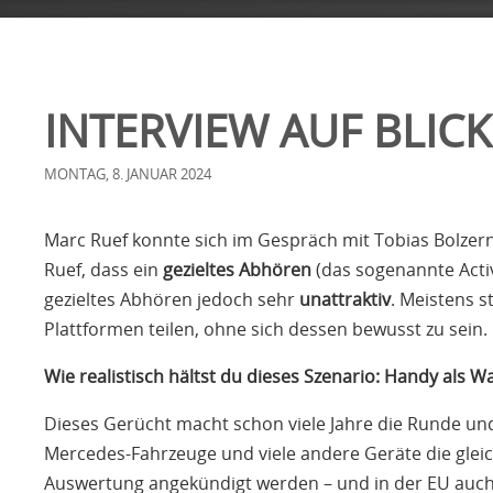
«
FIRMA
NEWS
SERVICES
KONTAKT
INTERVIEW AUF BLICK
MONTAG, 8. JANUAR 2024
Marc Ruef konnte sich im Gespräch mit Tobias Bolzer
Ruef, dass ein
gezieltes Abhören
(das sogenannte Activ
gezieltes Abhören jedoch sehr
unattraktiv
. Meistens s
Plattformen teilen, ohne sich dessen bewusst zu sein.
Wie realistisch hältst du dieses Szenario: Handy als
Dieses Gerücht macht schon viele Jahre die Runde und
Mercedes-Fahrzeuge und viele andere Geräte die gleic
Auswertung angekündigt werden – und in der EU auch a