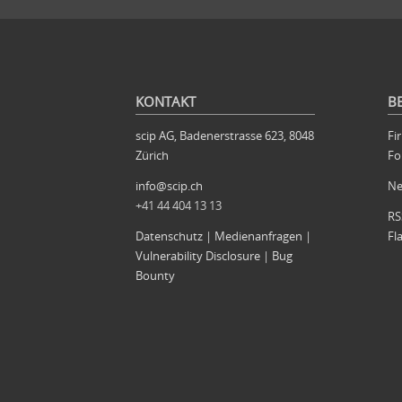
KONTAKT
B
scip AG, Badenerstrasse 623, 8048
Fi
Zürich
Fo
info@scip.ch
N
+41 44 404 13 13
RS
Datenschutz
|
Medienanfragen
|
Fl
Vulnerability Disclosure
|
Bug
Bounty