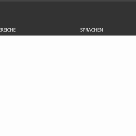
EREICHE
SPRACHEN
rma
|
Offensiv
|
Defensiv
|
Deutsch
rschung
Englisch (nicht verfügbar)
ews
|
Artikel
|
Magazin
S News
|
RSS Blog
|
Alexa
ash Briefing