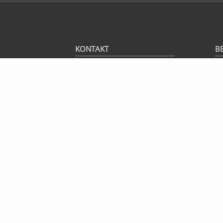
KONTAKT
B
scip AG, Badenerstrasse 623, 8048
Fi
Zürich
Fo
info@scip.ch
N
+41 44 404 13 13
RS
Datenschutz
|
Medienanfragen
|
Fl
Vulnerability Disclosure
|
Bug
Bounty