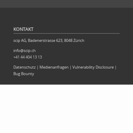
KONTAKT
scip AG, Badenerstrasse 623, 8048 Zürich
info@scip.ch
+41 44 404 13 13
Datenschutz
|
Medienanfragen
|
Vulnerability Disclosure
|
Bug Bounty
BEREICHE
Firma
|
Offensiv
|
Defensiv
|
Forschung
News
|
Artikel
|
Magazin
RSS News
|
RSS Blog
|
Alexa Flash Briefing