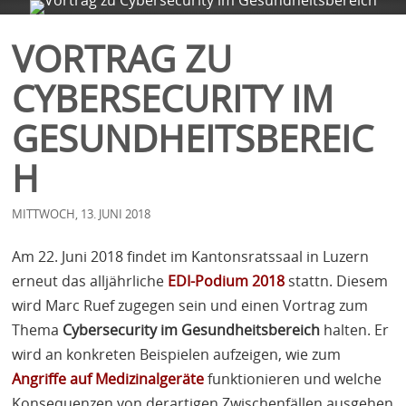
FIRMA
SERVICES
BLOG
KONTAKT
VORTRAG ZU
CYBERSECURITY IM
GESUNDHEITSBEREIC
H
MITTWOCH, 13. JUNI 2018
Am 22. Juni 2018 findet im Kantonsratssaal in Luzern
erneut das alljährliche
EDI
-Podium 2018
stattn. Diesem
wird Marc Ruef zugegen sein und einen Vortrag zum
Thema
Cybersecurity im Gesundheitsbereich
halten. Er
wird an konkreten Beispielen aufzeigen, wie zum
Angriffe auf Medizinalgeräte
funktionieren und welche
Konsequenzen von derartigen Zwischenfällen ausgehen