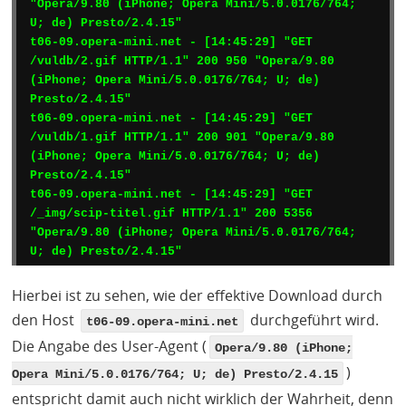
"Opera/9.80 (iPhone; Opera Mini/5.0.0176/764; 
U; de) Presto/2.4.15"

t06-09.opera-mini.net - [14:45:29] "GET 
/vuldb/2.gif HTTP/1.1" 200 950 "Opera/9.80 
(iPhone; Opera Mini/5.0.0176/764; U; de) 
Presto/2.4.15"

t06-09.opera-mini.net - [14:45:29] "GET 
/vuldb/1.gif HTTP/1.1" 200 901 "Opera/9.80 
(iPhone; Opera Mini/5.0.0176/764; U; de) 
Presto/2.4.15"

t06-09.opera-mini.net - [14:45:29] "GET 
/_img/scip-titel.gif HTTP/1.1" 200 5356 
"Opera/9.80 (iPhone; Opera Mini/5.0.0176/764; 
U; de) Presto/2.4.15"
Hierbei ist zu sehen, wie der effektive Download durch
den Host
durchgeführt wird.
t06-09.opera-mini.net
Die Angabe des User-Agent (
Opera/9.80 (iPhone;
)
Opera Mini/5.0.0176/764; U; de) Presto/2.4.15
entspricht damit auch nicht wirklich der Wahrheit, denn