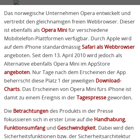
FIRMA
SERVICES
BLOG
KONTAKT
Das norwegische Unternehmen Opera entwickelt und
vertreibt den gleichnamigen freien Webbrowser. Dieser
Marc Ruef
6 Minuten
ist ebenfalls als
Opera Mini
für verschiedene
Mobiltelefon-Plattformen verfügbar. Durch Apple wird
auf dem iPhone standardmässig
Safari als Webbrowser
angeboten. Seit dem 13. April 2010 wird jedoch als
Alternative ebenfalls Opera Mini im AppStore
angeboten
. Nur Tage nach dem Erscheinen der App
beherrscht diese Platz 1 der jeweiligen
Download-
Charts
. Das Erscheinen von Opera Mini fürs iPhone ist
damit zu einem Ereignis in der
Tagespresse
geworden.
Die
Betrachtungen
des Produkts in der Presse
fokussieren sich in erster Linie auf die
Handhabung
,
Funktionsumfang
und
Geschwindigkeit
. Dabei wird den
Sicherheitsfunktionen bzw. der Sicherheitsarchitektur