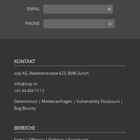
EMAIL
PHONE
SIE WOLLEN MEHR?
Weitere Artikel im Archiv
KONTAKT
scip AG, Badenerstrasse 623, 8048 Zürich
info@scip.ch
+41 44 404 13 13
Datenschutz
|
Medienanfragen
|
Vulnerability Disclosure
|
Bug Bounty
BEREICHE
Firma
|
Offensiv
|
Defensiv
|
Forschung