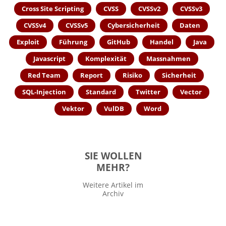
Cross Site Scripting
CVSS
CVSSv2
CVSSv3
CVSSv4
CVSSv5
Cybersicherheit
Daten
Exploit
Führung
GitHub
Handel
Java
Javascript
Komplexität
Massnahmen
Red Team
Report
Risiko
Sicherheit
SQL
-Injection
Standard
Twitter
Vector
Vektor
VulDB
Word
SIE WOLLEN
MEHR?
Weitere Artikel im
Archiv