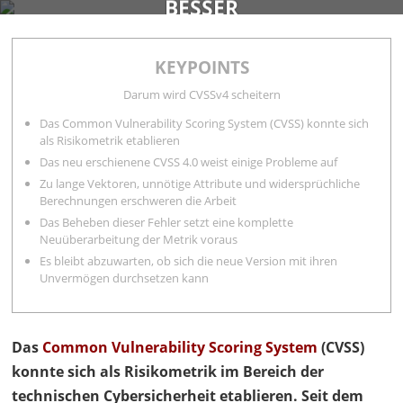
BESSER
FIRMA
SERVICES
BLOG
KONTAKT
KEYPOINTS
Marc Ruef
14. März 2024
Darum wird CVSSv4 scheitern
20 Minuten
Das Common Vulnerability Scoring System (CVSS) konnte sich
als Risikometrik etablieren
Das neu erschienene CVSS 4.0 weist einige Probleme auf
Zu lange Vektoren, unnötige Attribute und widersprüchliche
Berechnungen erschweren die Arbeit
Das Beheben dieser Fehler setzt eine komplette
Neuüberarbeitung der Metrik voraus
Es bleibt abzuwarten, ob sich die neue Version mit ihren
Unvermögen durchsetzen kann
Das
Common Vulnerability Scoring System
(
CVSS
)
konnte sich als
Risikometrik
im Bereich der
technischen Cybersicherheit etablieren. Seit dem