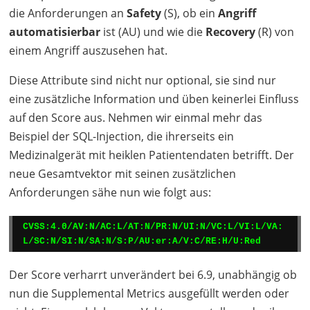
die Anforderungen an
Safety
(S), ob ein
Angriff
automatisierbar
ist (AU) und wie die
Recovery
(R) von
einem Angriff auszusehen hat.
Diese Attribute sind nicht nur optional, sie sind nur
eine zusätzliche Information und üben keinerlei Einfluss
auf den Score aus. Nehmen wir einmal mehr das
Beispiel der
SQL
-Injection, die ihrerseits ein
Medizinalgerät mit heiklen Patientendaten betrifft. Der
neue Gesamtvektor mit seinen zusätzlichen
Anforderungen sähe nun wie folgt aus:
CVSS:4.0/AV:N/AC:L/AT:N/PR:N/UI:N/VC:L/VI:L/VA:
L/SC:N/SI:N/SA:N/S:P/AU:er:A/V:C/RE:H/U:Red
Der Score verharrt unverändert bei 6.9, unabhängig ob
nun die Supplemental Metrics ausgefüllt werden oder