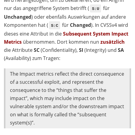
wird herangezogen, um zu deklarieren, ob ein Angriff
nur das angegriffene System betrifft (
für
S:U
Unchanged
) oder ebenfalls Auswirkungen auf andere
Komponenten hat (
für
Changed
). In CVSSv4 wird
S:C
dieses eine Attribut in die
Subsequent System Impact
Metrics
übernommen. Dort kommen nun
zusätzlich
die Attribute
SC
(Confidentiality),
SI
(Integrity) und
SA
(Availability) zum Tragen:
The Impact metrics reflect the direct consequence
of a successful exploit, and represent the
consequence to the “things that suffer the
impact”, which may include impact on the
vulnerable system and/or the downstream impact
on what is formally called the “subsequent
system(s)”.