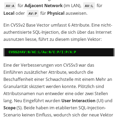
für
Adjacent Network
(im
LAN
),
für
AV:A
AV:L
Local
oder
für
Physical
ausweisen.
AV:P
Ein CVSSv2 Base Vector umfasst 6 Attribute. Eine nicht-
authentisierte
SQL
-Injection, die sich über das Internet
ausnutzen liesse, führt zu diesem simplen Vektor:
CVSS2#AV:N/AC:L/Au:N/C:P/I:P/A:P
Eine der Verbesserungen von CVSSv3 war das
Einführen zusätzlicher Attribute, wodurch die
Beschaffenheit einer Schwachstelle mit einem Mehr an
Granularität skizziert werden konnte. Plötzlich sind
Attributsnamen nun entweder eine oder zwei Stellen
lang. Neu Eingeführt wurden
User Interaction
(UI) und
Scope
(S). Beide haben im etablierten
SQL
-Injection-
Scenario keinen Einfluss, wodurch sich der neue Vektor