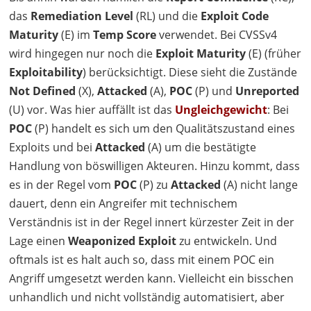
das
Remediation Level
(RL) und die
Exploit Code
Maturity
(E) im
Temp Score
verwendet. Bei CVSSv4
wird hingegen nur noch die
Exploit Maturity
(E) (früher
Exploitability
) berücksichtigt. Diese sieht die Zustände
Not Defined
(X),
Attacked
(A),
POC
(P) und
Unreported
(U) vor. Was hier auffällt ist das
Ungleichgewicht
: Bei
POC
(P) handelt es sich um den Qualitätszustand eines
Exploits und bei
Attacked
(A) um die bestätigte
Handlung von böswilligen Akteuren. Hinzu kommt, dass
es in der Regel vom
POC
(P) zu
Attacked
(A) nicht lange
dauert, denn ein Angreifer mit technischem
Verständnis ist in der Regel innert kürzester Zeit in der
Lage einen
Weaponized Exploit
zu entwickeln. Und
oftmals ist es halt auch so, dass mit einem
POC
ein
Angriff umgesetzt werden kann. Vielleicht ein bisschen
unhandlich und nicht vollständig automatisiert, aber