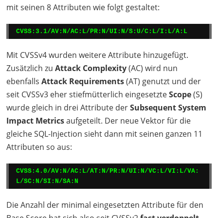
mit seinen 8 Attributen wie folgt gestaltet:
CVSS:3.1/AV:N/AC:L/PR:N/UI:N/S:U/C:L/I:L/A:L
Mit CVSSv4 wurden weitere Attribute hinzugefügt.
Zusätzlich zu
Attack Complexity
(AC) wird nun
ebenfalls
Attack Requirements
(AT) genutzt und der
seit CVSSv3 eher stiefmütterlich eingesetzte
Scope
(S)
wurde gleich in drei Attribute der
Subsequent System
Impact Metrics
aufgeteilt. Der neue Vektor für die
gleiche
SQL
-Injection sieht dann mit seinen ganzen 11
Attributen so aus:
CVSS:4.0/AV:N/AC:L/AT:N/PR:N/UI:N/VC:L/VI:L/VA:
L/SC:N/SI:N/SA:N
Die Anzahl der minimal eingesetzten Attribute für den